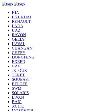
KIA
HYUNDAI
RENAULT
LADA
UAZ
RAVON
GEELY
HAVAL
CHANGAN
CHERY
DONGFENG
EXEED
GAC
JETOUR
TENET
SOUEAST
BELGEE
SWM
SOLARIS
LIVAN
BAIC
XCITE
MOSKVICH