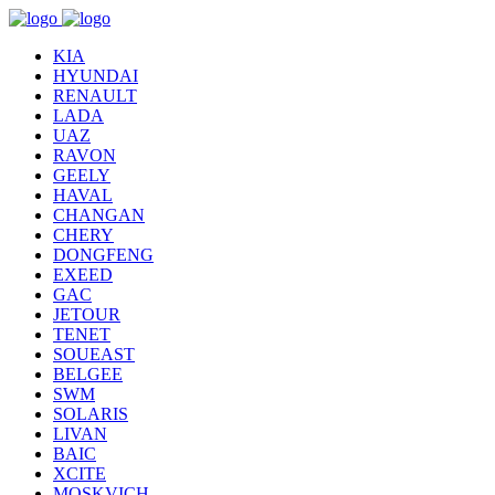
KIA
HYUNDAI
RENAULT
LADA
UAZ
RAVON
GEELY
HAVAL
CHANGAN
CHERY
DONGFENG
EXEED
GAC
JETOUR
TENET
SOUEAST
BELGEE
SWM
SOLARIS
LIVAN
BAIC
XCITE
MOSKVICH