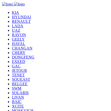
KIA
HYUNDAI
RENAULT
LADA
UAZ
RAVON
GEELY
HAVAL
CHANGAN
CHERY
DONGFENG
EXEED
GAC
JETOUR
TENET
SOUEAST
BELGEE
SWM
SOLARIS
LIVAN
BAIC
XCITE
MOSKVICH