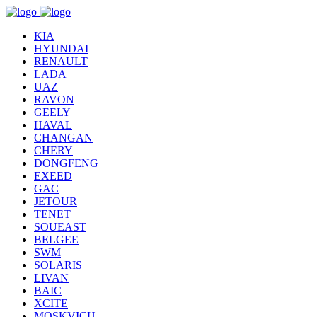
KIA
HYUNDAI
RENAULT
LADA
UAZ
RAVON
GEELY
HAVAL
CHANGAN
CHERY
DONGFENG
EXEED
GAC
JETOUR
TENET
SOUEAST
BELGEE
SWM
SOLARIS
LIVAN
BAIC
XCITE
MOSKVICH