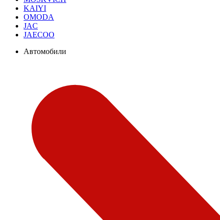
KAIYI
OMODA
JAC
JAECOO
Автомобили