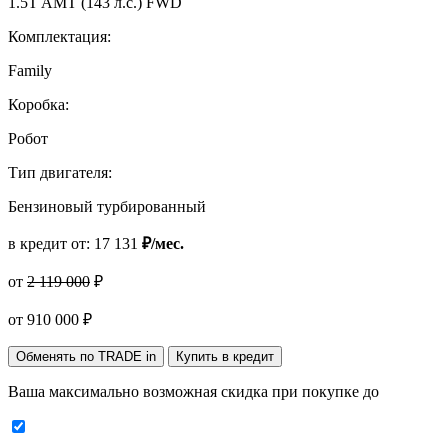
1.5T AMT (143 л.с.) FWD
Комплектация:
Family
Коробка:
Робот
Тип двигателя:
Бензиновый турбированный
в кредит от:
17 131
₽/мес.
от
2 119 000
₽
от
910 000
₽
Обменять по TRADE in
Купить в кредит
Ваша максимально возможная скидка
при покупке до