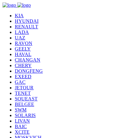
KIA
HYUNDAI
RENAULT
LADA
UAZ
RAVON
GEELY
HAVAL
CHANGAN
CHERY
DONGFENG
EXEED
GAC
JETOUR
TENET
SOUEAST
BELGEE
SWM
SOLARIS
LIVAN
BAIC
XCITE
MOSKVICH