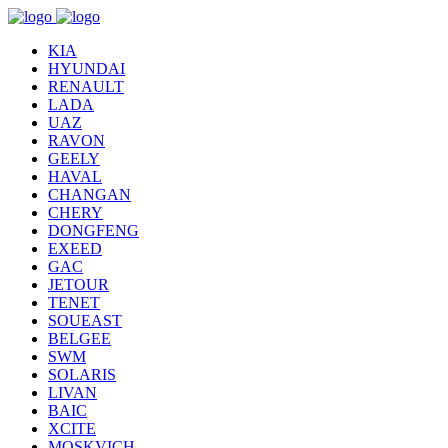
KIA
HYUNDAI
RENAULT
LADA
UAZ
RAVON
GEELY
HAVAL
CHANGAN
CHERY
DONGFENG
EXEED
GAC
JETOUR
TENET
SOUEAST
BELGEE
SWM
SOLARIS
LIVAN
BAIC
XCITE
MOSKVICH