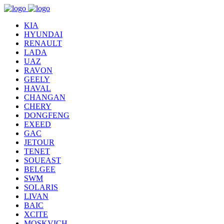
KIA
HYUNDAI
RENAULT
LADA
UAZ
RAVON
GEELY
HAVAL
CHANGAN
CHERY
DONGFENG
EXEED
GAC
JETOUR
TENET
SOUEAST
BELGEE
SWM
SOLARIS
LIVAN
BAIC
XCITE
MOSKVICH