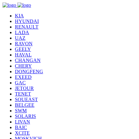
KIA
HYUNDAI
RENAULT
LADA
UAZ
RAVON
GEELY
HAVAL
CHANGAN
CHERY
DONGFENG
EXEED
GAC
JETOUR
TENET
SOUEAST
BELGEE
SWM
SOLARIS
LIVAN
BAIC
XCITE
MOSKVICH