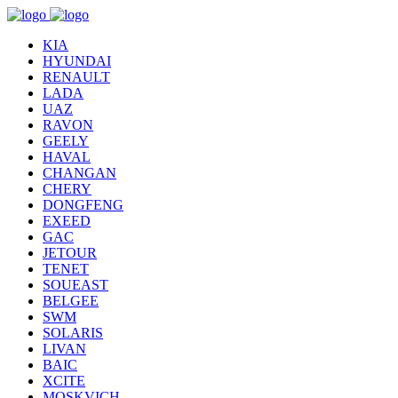
KIA
HYUNDAI
RENAULT
LADA
UAZ
RAVON
GEELY
HAVAL
CHANGAN
CHERY
DONGFENG
EXEED
GAC
JETOUR
TENET
SOUEAST
BELGEE
SWM
SOLARIS
LIVAN
BAIC
XCITE
MOSKVICH