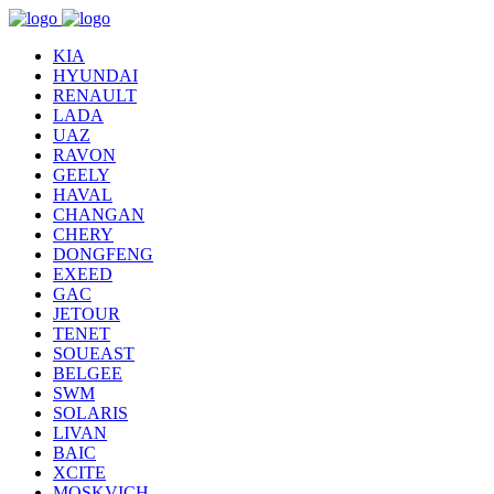
KIA
HYUNDAI
RENAULT
LADA
UAZ
RAVON
GEELY
HAVAL
CHANGAN
CHERY
DONGFENG
EXEED
GAC
JETOUR
TENET
SOUEAST
BELGEE
SWM
SOLARIS
LIVAN
BAIC
XCITE
MOSKVICH