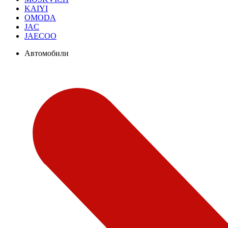
KAIYI
OMODA
JAC
JAECOO
Автомобили