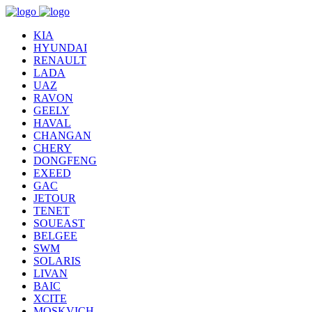
KIA
HYUNDAI
RENAULT
LADA
UAZ
RAVON
GEELY
HAVAL
CHANGAN
CHERY
DONGFENG
EXEED
GAC
JETOUR
TENET
SOUEAST
BELGEE
SWM
SOLARIS
LIVAN
BAIC
XCITE
MOSKVICH