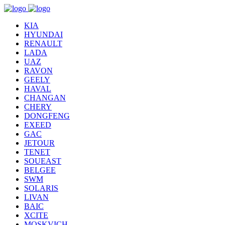
KIA
HYUNDAI
RENAULT
LADA
UAZ
RAVON
GEELY
HAVAL
CHANGAN
CHERY
DONGFENG
EXEED
GAC
JETOUR
TENET
SOUEAST
BELGEE
SWM
SOLARIS
LIVAN
BAIC
XCITE
MOSKVICH