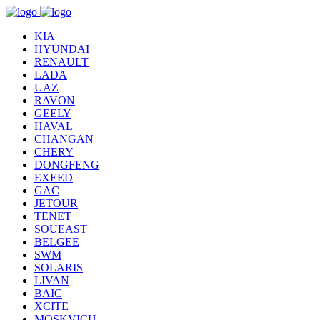
KIA
HYUNDAI
RENAULT
LADA
UAZ
RAVON
GEELY
HAVAL
CHANGAN
CHERY
DONGFENG
EXEED
GAC
JETOUR
TENET
SOUEAST
BELGEE
SWM
SOLARIS
LIVAN
BAIC
XCITE
MOSKVICH