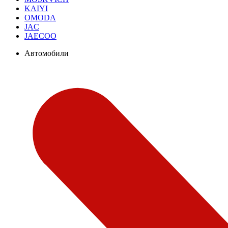
KAIYI
OMODA
JAC
JAECOO
Автомобили