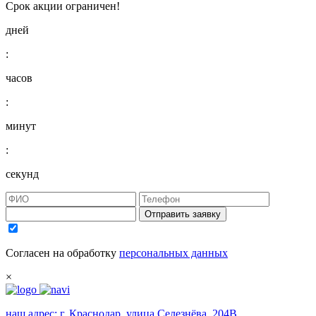
Срок акции ограничен!
дней
:
часов
:
минут
:
секунд
Отправить заявку
Согласен на обработку
персональных данных
×
наш адрес:
г. Краснодар, улица Селезнёва, 204В