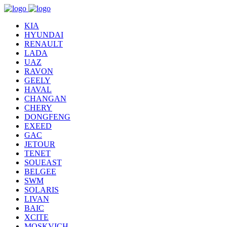
KIA
HYUNDAI
RENAULT
LADA
UAZ
RAVON
GEELY
HAVAL
CHANGAN
CHERY
DONGFENG
EXEED
GAC
JETOUR
TENET
SOUEAST
BELGEE
SWM
SOLARIS
LIVAN
BAIC
XCITE
MOSKVICH