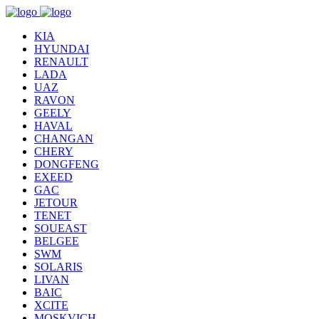
KIA
HYUNDAI
RENAULT
LADA
UAZ
RAVON
GEELY
HAVAL
CHANGAN
CHERY
DONGFENG
EXEED
GAC
JETOUR
TENET
SOUEAST
BELGEE
SWM
SOLARIS
LIVAN
BAIC
XCITE
MOSKVICH