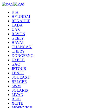
KIA
HYUNDAI
RENAULT
LADA
UAZ
RAVON
GEELY
HAVAL
CHANGAN
CHERY
DONGFENG
EXEED
GAC
JETOUR
TENET
SOUEAST
BELGEE
SWM
SOLARIS
LIVAN
BAIC
XCITE
MOSKVICH