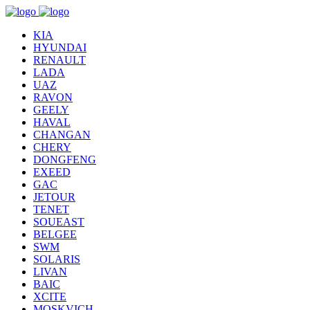
KIA
HYUNDAI
RENAULT
LADA
UAZ
RAVON
GEELY
HAVAL
CHANGAN
CHERY
DONGFENG
EXEED
GAC
JETOUR
TENET
SOUEAST
BELGEE
SWM
SOLARIS
LIVAN
BAIC
XCITE
MOSKVICH