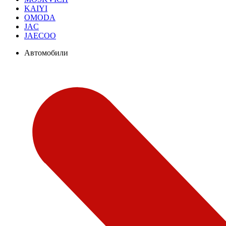
KAIYI
OMODA
JAC
JAECOO
Автомобили