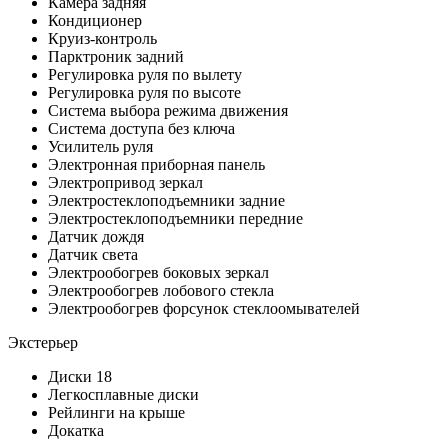
Камера задняя
Кондиционер
Круиз-контроль
Парктроник задний
Регулировка руля по вылету
Регулировка руля по высоте
Система выбора режима движения
Система доступа без ключа
Усилитель руля
Электронная приборная панель
Электропривод зеркал
Электростеклоподъемники задние
Электростеклоподъемники передние
Датчик дождя
Датчик света
Электрообогрев боковых зеркал
Электрообогрев лобового стекла
Электрообогрев форсунок стеклоомывателей
Экстерьер
Диски 18
Легкосплавные диски
Рейлинги на крыше
Докатка