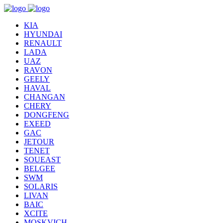
KIA
HYUNDAI
RENAULT
LADA
UAZ
RAVON
GEELY
HAVAL
CHANGAN
CHERY
DONGFENG
EXEED
GAC
JETOUR
TENET
SOUEAST
BELGEE
SWM
SOLARIS
LIVAN
BAIC
XCITE
MOSKVICH