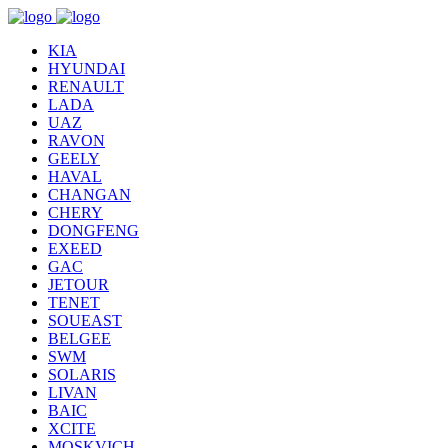
KIA
HYUNDAI
RENAULT
LADA
UAZ
RAVON
GEELY
HAVAL
CHANGAN
CHERY
DONGFENG
EXEED
GAC
JETOUR
TENET
SOUEAST
BELGEE
SWM
SOLARIS
LIVAN
BAIC
XCITE
MOSKVICH