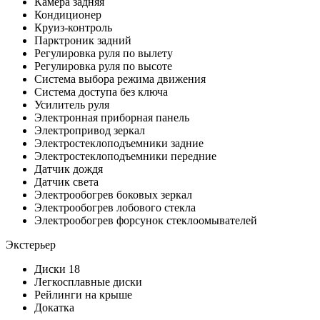
Камера задняя
Кондиционер
Круиз-контроль
Парктроник задний
Регулировка руля по вылету
Регулировка руля по высоте
Система выбора режима движения
Система доступа без ключа
Усилитель руля
Электронная приборная панель
Электропривод зеркал
Электростеклоподъемники задние
Электростеклоподъемники передние
Датчик дождя
Датчик света
Электрообогрев боковых зеркал
Электрообогрев лобового стекла
Электрообогрев форсунок стеклоомывателей
Экстерьер
Диски 18
Легкосплавные диски
Рейлинги на крыше
Докатка