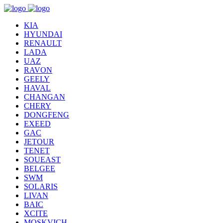
KIA
HYUNDAI
RENAULT
LADA
UAZ
RAVON
GEELY
HAVAL
CHANGAN
CHERY
DONGFENG
EXEED
GAC
JETOUR
TENET
SOUEAST
BELGEE
SWM
SOLARIS
LIVAN
BAIC
XCITE
MOSKVICH