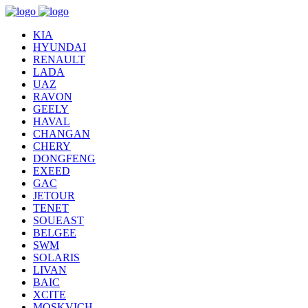
KIA
HYUNDAI
RENAULT
LADA
UAZ
RAVON
GEELY
HAVAL
CHANGAN
CHERY
DONGFENG
EXEED
GAC
JETOUR
TENET
SOUEAST
BELGEE
SWM
SOLARIS
LIVAN
BAIC
XCITE
MOSKVICH