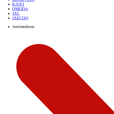
KAIYI
OMODA
JAC
JAECOO
Автомобили