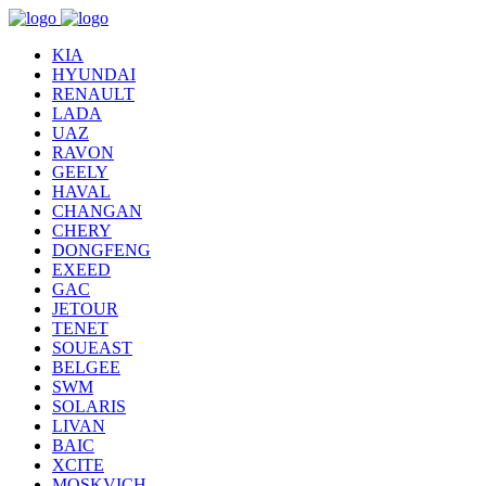
KIA
HYUNDAI
RENAULT
LADA
UAZ
RAVON
GEELY
HAVAL
CHANGAN
CHERY
DONGFENG
EXEED
GAC
JETOUR
TENET
SOUEAST
BELGEE
SWM
SOLARIS
LIVAN
BAIC
XCITE
MOSKVICH