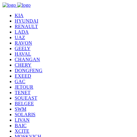
KIA
HYUNDAI
RENAULT
LADA
UAZ
RAVON
GEELY
HAVAL
CHANGAN
CHERY
DONGFENG
EXEED
GAC
JETOUR
TENET
SOUEAST
BELGEE
SWM
SOLARIS
LIVAN
BAIC
XCITE
MOSKVICH