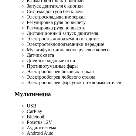
Климат-контроль 1-зонный
Запуск двигателя с кнопки
Система доступа без ключа
Электроскладывание зеркал
Регулировка руля по вылету
Регулировка руля по высоте
Дистанционный запуск двигателя
Электростеклоподъемники задние
Электростеклоподъемники передние
Мультифункциональное рулевое колесо
Датчик света
Дневные ходовые огни
Противотуманные фары
Электрообогрев боковых зеркал
Электрообогрев лобового стекла
Электрообогрев форсунок стеклоомывателей
Мультимедиа
USB
CarPlay
Bluetooth
Розетка 12V
Аудиосистема
Android Auto