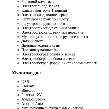
Бортовой компьютер
Электропривод зеркал
Климат-контроль 1-зонный
Электроскладывание зеркал
Регулировка руля по вылету
Регулировка руля по высоте
Электростеклоподъемники задние
Электростеклоподъемники передние
Мультифункциональное рулевое колесо
Датчик света
Дневные ходовые огни
Противотуманные фары
Электрообогрев боковых зеркал
Электрообогрев лобового стекла
Электрообогрев форсунок стеклоомывателей
Мультимедиа
USB
CarPlay
Bluetooth
Розетка 12V
Аудиосистема
Android Auto
Мультимедиа система с ЖК-экраном