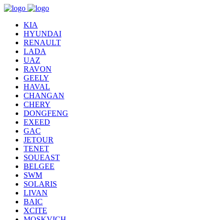
KIA
HYUNDAI
RENAULT
LADA
UAZ
RAVON
GEELY
HAVAL
CHANGAN
CHERY
DONGFENG
EXEED
GAC
JETOUR
TENET
SOUEAST
BELGEE
SWM
SOLARIS
LIVAN
BAIC
XCITE
MOSKVICH