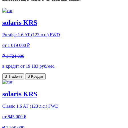
solaris KRS
Prestige
1.6 AT (123 л.с.) FWD
от
1 019 000 ₽
₽ 1 724 000
в кредит от
19 183
руб/мес.
В Trade-in
В Кредит
solaris KRS
Classic
1.6 AT (123 л.с.) FWD
от
845 000 ₽
₽ 1 550 000