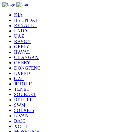
KIA
HYUNDAI
RENAULT
LADA
UAZ
RAVON
GEELY
HAVAL
CHANGAN
CHERY
DONGFENG
EXEED
GAC
JETOUR
TENET
SOUEAST
BELGEE
SWM
SOLARIS
LIVAN
BAIC
XCITE
MOSKVICH