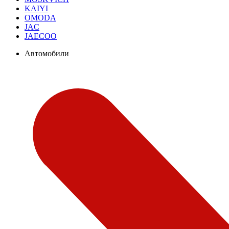
KAIYI
OMODA
JAC
JAECOO
Автомобили