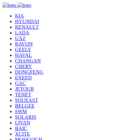
KIA
HYUNDAI
RENAULT
LADA
UAZ
RAVON
GEELY
HAVAL
CHANGAN
CHERY
DONGFENG
EXEED
GAC
JETOUR
TENET
SOUEAST
BELGEE
SWM
SOLARIS
LIVAN
BAIC
XCITE
MOSKVICH