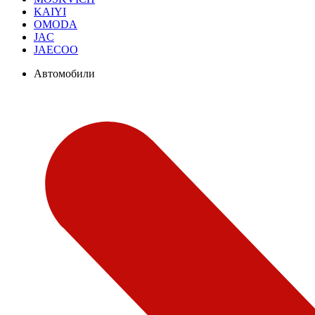
KAIYI
OMODA
JAC
JAECOO
Автомобили