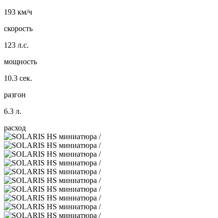
193 км/ч
скорость
123 л.с.
мощность
10.3 сек.
разгон
6.3 л.
расход