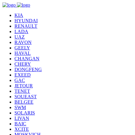
KIA
HYUNDAI
RENAULT
LADA
UAZ
RAVON
GEELY
HAVAL
CHANGAN
CHERY
DONGFENG
EXEED
GAC
JETOUR
TENET
SOUEAST
BELGEE
SWM
SOLARIS
LIVAN
BAIC
XCITE
MOSKVICH