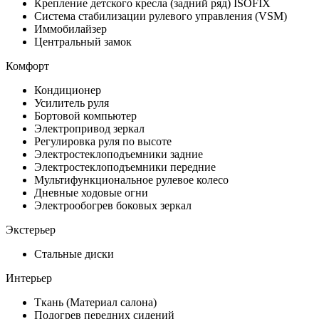
Крепление детского кресла (задний ряд) ISOFIX
Система стабилизации рулевого управления (VSM)
Иммобилайзер
Центральный замок
Комфорт
Кондиционер
Усилитель руля
Бортовой компьютер
Электропривод зеркал
Регулировка руля по высоте
Электростеклоподъемники задние
Электростеклоподъемники передние
Мультифункциональное рулевое колесо
Дневные ходовые огни
Электрообогрев боковых зеркал
Экстерьер
Стальные диски
Интерьер
Ткань (Материал салона)
Подогрев передних сидений