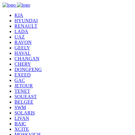
KIA
HYUNDAI
RENAULT
LADA
UAZ
RAVON
GEELY
HAVAL
CHANGAN
CHERY
DONGFENG
EXEED
GAC
JETOUR
TENET
SOUEAST
BELGEE
SWM
SOLARIS
LIVAN
BAIC
XCITE
MOSKVICH