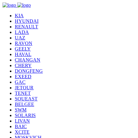
KIA
HYUNDAI
RENAULT
LADA
UAZ
RAVON
GEELY
HAVAL
CHANGAN
CHERY
DONGFENG
EXEED
GAC
JETOUR
TENET
SOUEAST
BELGEE
SWM
SOLARIS
LIVAN
BAIC
XCITE
MOSKVICH