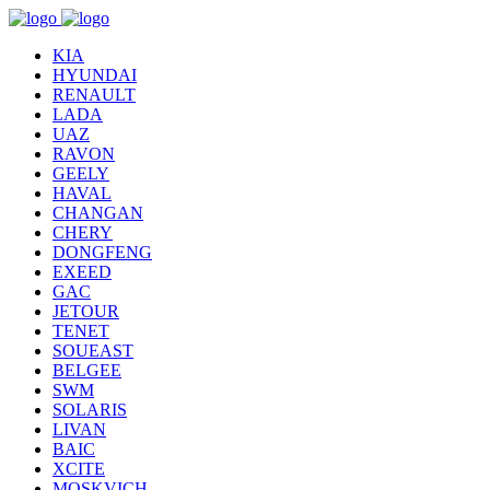
KIA
HYUNDAI
RENAULT
LADA
UAZ
RAVON
GEELY
HAVAL
CHANGAN
CHERY
DONGFENG
EXEED
GAC
JETOUR
TENET
SOUEAST
BELGEE
SWM
SOLARIS
LIVAN
BAIC
XCITE
MOSKVICH