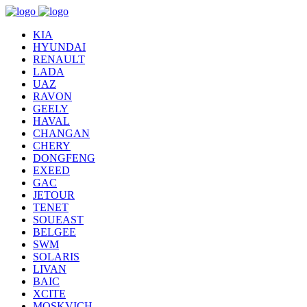
KIA
HYUNDAI
RENAULT
LADA
UAZ
RAVON
GEELY
HAVAL
CHANGAN
CHERY
DONGFENG
EXEED
GAC
JETOUR
TENET
SOUEAST
BELGEE
SWM
SOLARIS
LIVAN
BAIC
XCITE
MOSKVICH