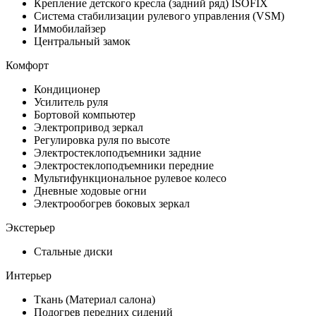
Крепление детского кресла (задний ряд) ISOFIX
Система стабилизации рулевого управления (VSM)
Иммобилайзер
Центральный замок
Комфорт
Кондиционер
Усилитель руля
Бортовой компьютер
Электропривод зеркал
Регулировка руля по высоте
Электростеклоподъемники задние
Электростеклоподъемники передние
Мультифункциональное рулевое колесо
Дневные ходовые огни
Электрообогрев боковых зеркал
Экстерьер
Стальные диски
Интерьер
Ткань (Материал салона)
Подогрев передних сидений