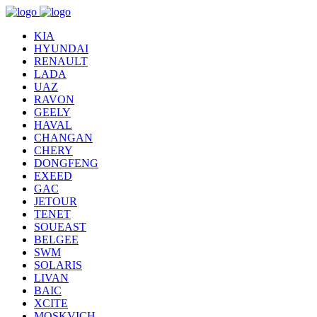
KIA
HYUNDAI
RENAULT
LADA
UAZ
RAVON
GEELY
HAVAL
CHANGAN
CHERY
DONGFENG
EXEED
GAC
JETOUR
TENET
SOUEAST
BELGEE
SWM
SOLARIS
LIVAN
BAIC
XCITE
MOSKVICH