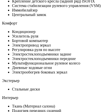
Крепление детского кресла (задний ряд) ISOFIX
Система стабилизации рулевого управления (VSM)
Иммобилайзер
Центральный замок
Комфорт
Кондиционер
Усилитель руля
Бортовой компьютер
Электропривод зеркал
Регулировка руля по высоте
Электростеклоподъемники задние
Электростеклоподъемники передние
Мультифункциональное рулевое колесо
Дневные ходовые огни
Электрообогрев боковых зеркал
Экстерьер
Стальные диски
Интерьер
Ткань (Материал салона)
Подогрев передних сидений