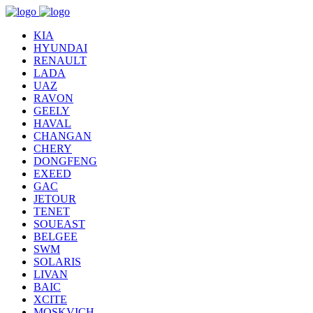
KIA
HYUNDAI
RENAULT
LADA
UAZ
RAVON
GEELY
HAVAL
CHANGAN
CHERY
DONGFENG
EXEED
GAC
JETOUR
TENET
SOUEAST
BELGEE
SWM
SOLARIS
LIVAN
BAIC
XCITE
MOSKVICH