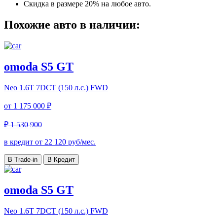
Скидка в размере 20% на любое авто.
Похожие авто в наличии:
omoda S5 GT
Neo
1.6T 7DCT (150 л.с.) FWD
от
1 175 000 ₽
₽ 1 530 900
в кредит от
22 120
руб/мес.
В Trade-in
В Кредит
omoda S5 GT
Neo
1.6T 7DCT (150 л.с.) FWD