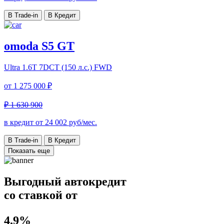
В Trade-in
В Кредит
omoda S5 GT
Ultra
1.6T 7DCT (150 л.с.) FWD
от
1 275 000 ₽
₽ 1 630 900
в кредит от
24 002
руб/мес.
В Trade-in
В Кредит
Показать еще
Выгодный автокредит
со ставкой от
4.9%