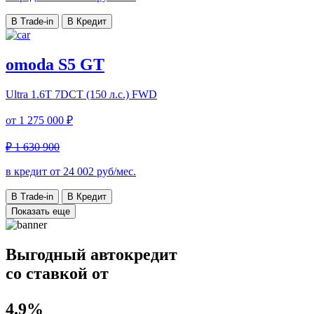
В Trade-in
В Кредит
omoda S5 GT
Ultra
1.6T 7DCT (150 л.с.) FWD
от
1 275 000 ₽
₽ 1 630 900
в кредит от
24 002
руб/мес.
В Trade-in
В Кредит
Показать еще
Выгодный автокредит
со ставкой от
4.9%