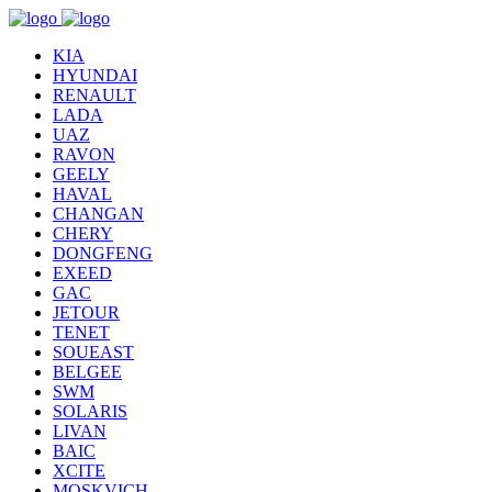
KIA
HYUNDAI
RENAULT
LADA
UAZ
RAVON
GEELY
HAVAL
CHANGAN
CHERY
DONGFENG
EXEED
GAC
JETOUR
TENET
SOUEAST
BELGEE
SWM
SOLARIS
LIVAN
BAIC
XCITE
MOSKVICH