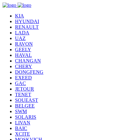
KIA
HYUNDAI
RENAULT
LADA
UAZ
RAVON
GEELY
HAVAL
CHANGAN
CHERY
DONGFENG
EXEED
GAC
JETOUR
TENET
SOUEAST
BELGEE
SWM
SOLARIS
LIVAN
BAIC
XCITE
MOSKVICH