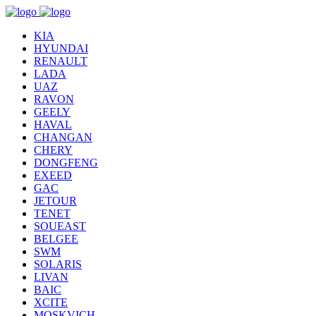
KIA
HYUNDAI
RENAULT
LADA
UAZ
RAVON
GEELY
HAVAL
CHANGAN
CHERY
DONGFENG
EXEED
GAC
JETOUR
TENET
SOUEAST
BELGEE
SWM
SOLARIS
LIVAN
BAIC
XCITE
MOSKVICH