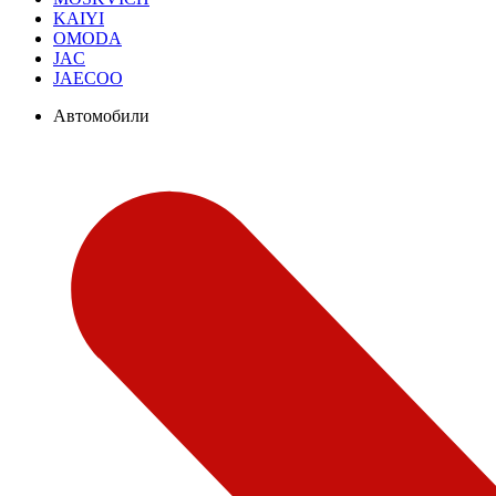
KAIYI
OMODA
JAC
JAECOO
Автомобили