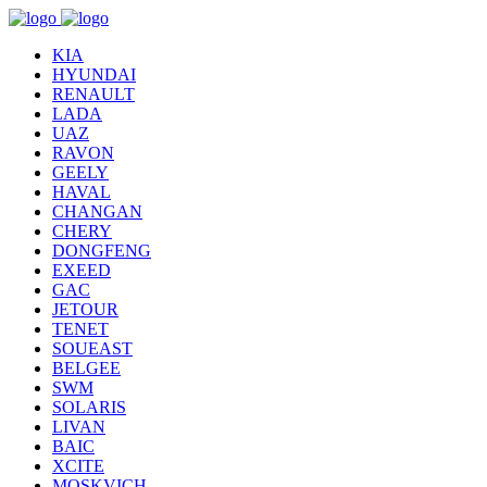
KIA
HYUNDAI
RENAULT
LADA
UAZ
RAVON
GEELY
HAVAL
CHANGAN
CHERY
DONGFENG
EXEED
GAC
JETOUR
TENET
SOUEAST
BELGEE
SWM
SOLARIS
LIVAN
BAIC
XCITE
MOSKVICH