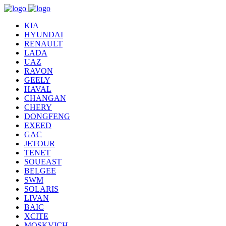
KIA
HYUNDAI
RENAULT
LADA
UAZ
RAVON
GEELY
HAVAL
CHANGAN
CHERY
DONGFENG
EXEED
GAC
JETOUR
TENET
SOUEAST
BELGEE
SWM
SOLARIS
LIVAN
BAIC
XCITE
MOSKVICH