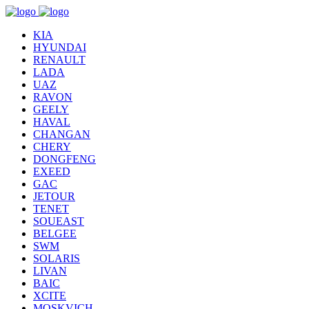
KIA
HYUNDAI
RENAULT
LADA
UAZ
RAVON
GEELY
HAVAL
CHANGAN
CHERY
DONGFENG
EXEED
GAC
JETOUR
TENET
SOUEAST
BELGEE
SWM
SOLARIS
LIVAN
BAIC
XCITE
MOSKVICH