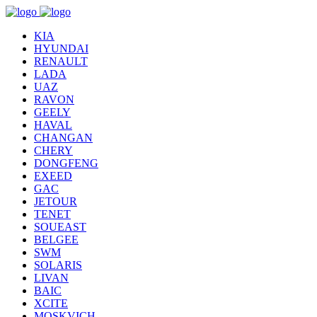
KIA
HYUNDAI
RENAULT
LADA
UAZ
RAVON
GEELY
HAVAL
CHANGAN
CHERY
DONGFENG
EXEED
GAC
JETOUR
TENET
SOUEAST
BELGEE
SWM
SOLARIS
LIVAN
BAIC
XCITE
MOSKVICH