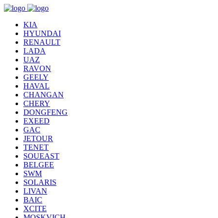
KIA
HYUNDAI
RENAULT
LADA
UAZ
RAVON
GEELY
HAVAL
CHANGAN
CHERY
DONGFENG
EXEED
GAC
JETOUR
TENET
SOUEAST
BELGEE
SWM
SOLARIS
LIVAN
BAIC
XCITE
MOSKVICH