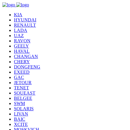
KIA
HYUNDAI
RENAULT
LADA
UAZ
RAVON
GEELY
HAVAL
CHANGAN
CHERY
DONGFENG
EXEED
GAC
JETOUR
TENET
SOUEAST
BELGEE
SWM
SOLARIS
LIVAN
BAIC
XCITE
MOSKVICH