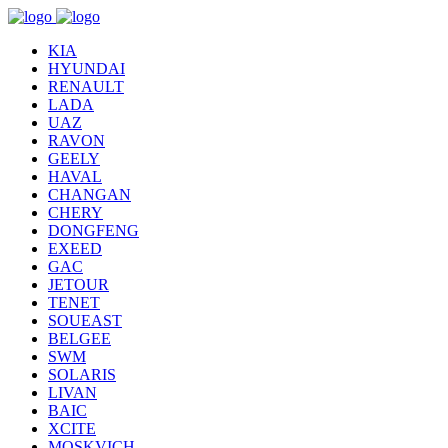
KIA
HYUNDAI
RENAULT
LADA
UAZ
RAVON
GEELY
HAVAL
CHANGAN
CHERY
DONGFENG
EXEED
GAC
JETOUR
TENET
SOUEAST
BELGEE
SWM
SOLARIS
LIVAN
BAIC
XCITE
MOSKVICH