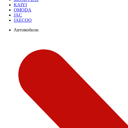
KAIYI
OMODA
JAC
JAECOO
Автомобили