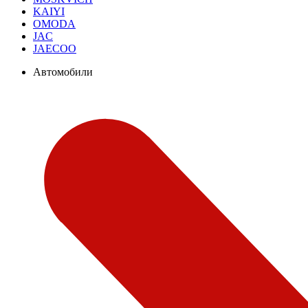
KAIYI
OMODA
JAC
JAECOO
Автомобили