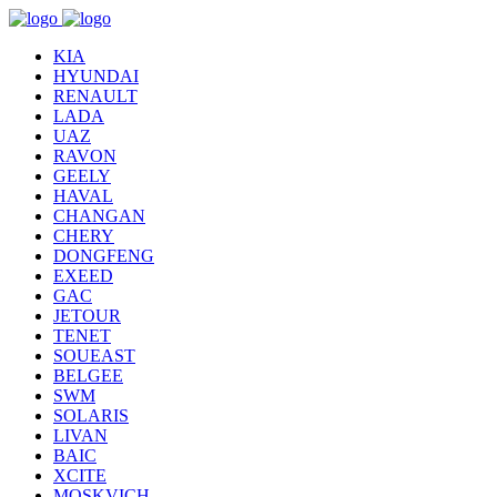
KIA
HYUNDAI
RENAULT
LADA
UAZ
RAVON
GEELY
HAVAL
CHANGAN
CHERY
DONGFENG
EXEED
GAC
JETOUR
TENET
SOUEAST
BELGEE
SWM
SOLARIS
LIVAN
BAIC
XCITE
MOSKVICH