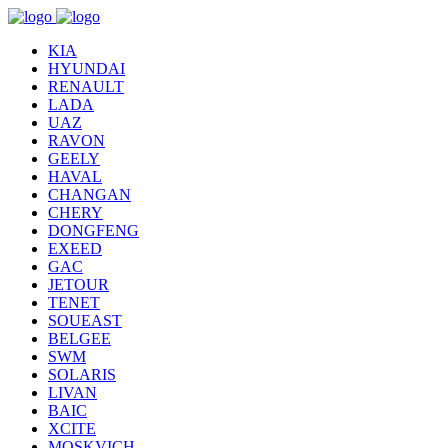
KIA
HYUNDAI
RENAULT
LADA
UAZ
RAVON
GEELY
HAVAL
CHANGAN
CHERY
DONGFENG
EXEED
GAC
JETOUR
TENET
SOUEAST
BELGEE
SWM
SOLARIS
LIVAN
BAIC
XCITE
MOSKVICH