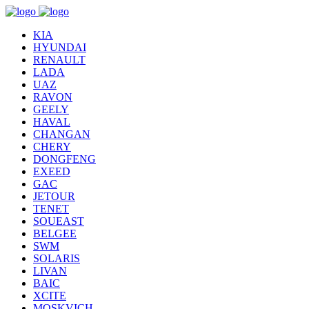
KIA
HYUNDAI
RENAULT
LADA
UAZ
RAVON
GEELY
HAVAL
CHANGAN
CHERY
DONGFENG
EXEED
GAC
JETOUR
TENET
SOUEAST
BELGEE
SWM
SOLARIS
LIVAN
BAIC
XCITE
MOSKVICH