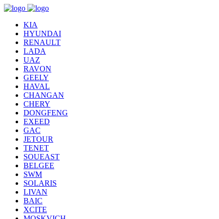
KIA
HYUNDAI
RENAULT
LADA
UAZ
RAVON
GEELY
HAVAL
CHANGAN
CHERY
DONGFENG
EXEED
GAC
JETOUR
TENET
SOUEAST
BELGEE
SWM
SOLARIS
LIVAN
BAIC
XCITE
MOSKVICH