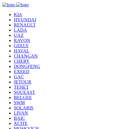
KIA
HYUNDAI
RENAULT
LADA
UAZ
RAVON
GEELY
HAVAL
CHANGAN
CHERY
DONGFENG
EXEED
GAC
JETOUR
TENET
SOUEAST
BELGEE
SWM
SOLARIS
LIVAN
BAIC
XCITE
MOSKVICH