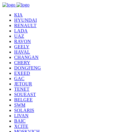
KIA
HYUNDAI
RENAULT
LADA
UAZ
RAVON
GEELY
HAVAL
CHANGAN
CHERY
DONGFENG
EXEED
GAC
JETOUR
TENET
SOUEAST
BELGEE
SWM
SOLARIS
LIVAN
BAIC
XCITE
MOSKVICH