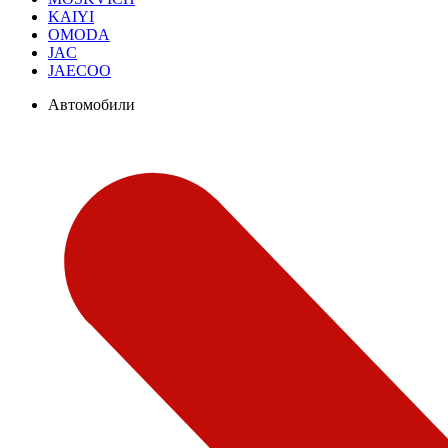
KAIYI
OMODA
JAC
JAECOO
Автомобили