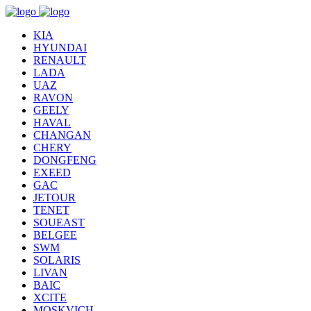
KIA
HYUNDAI
RENAULT
LADA
UAZ
RAVON
GEELY
HAVAL
CHANGAN
CHERY
DONGFENG
EXEED
GAC
JETOUR
TENET
SOUEAST
BELGEE
SWM
SOLARIS
LIVAN
BAIC
XCITE
MOSKVICH